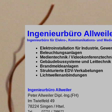
Ingenieurbüro Allweil
Ingenieurbüro für Elekro-, Kommunikations- und Medi
Elektroinstallation für Industrie, Gewe
Beleuchtungsanlagen
Medientechnik / Videokonferenztechn
Gebäudebussysteme und Leittechnik
Brandmeldeanlagen
Strukturierte EDV-Verkabelungen
Lichtwellenanbindungen
Ingenieurbüro Allweiler
Peter Allweiler Dipl.-Ing.(FH)
Im Twielfeld 49
78224 Singen / Htwl.
Tel:
07731 / 798672