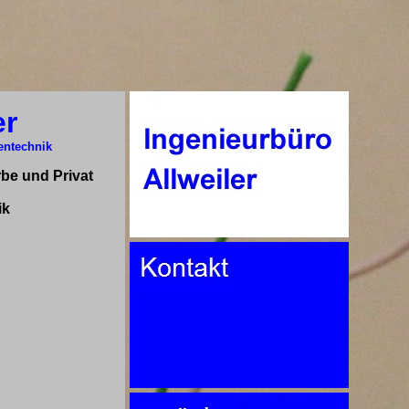
er
entechnik
rbe und Privat
ik