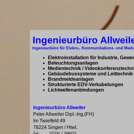
Ingenieurbüro Allweil
Ingenieurbüro für Elekro-, Kommunikations- und Medi
Elektroinstallation für Industrie, Gewe
Beleuchtungsanlagen
Medientechnik / Videokonferenztechn
Gebäudebussysteme und Leittechnik
Brandmeldeanlagen
Strukturierte EDV-Verkabelungen
Lichtwellenanbindungen
Ingenieurbüro Allweiler
Peter Allweiler Dipl.-Ing.(FH)
Im Twielfeld 49
78224 Singen / Htwl.
Tel:
07731 / 798672