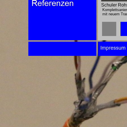
Schuler Rohs
Komplettsanieru
mit neuem Tran